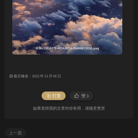
3E8AC83C-F87E-4FEA-9CC4-056845EC802A.jpeg
最后修改：2022 年 12 月 06 日
打赏
赞
3
如果觉得我的文章对你有用，请随意赞赏
上一篇