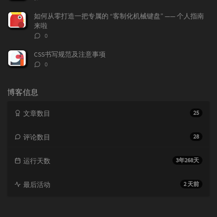
论
数：
如何从零打造一把专属的 “客制化机械键盘” —— 个人指南
来啦
评
0
论
数：
CSS书写规范及注意事项
评
0
论
数：
博客信息
文章数目
25
评论数目
28
运行天数
3年268天
最后活动
2 天前