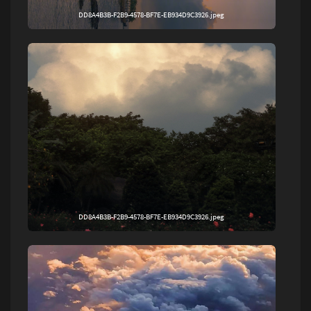
DD8A4B3B-F2B9-4578-BF7E-EB934D9C3926.jpeg
DD8A4B3B-F2B9-4578-BF7E-EB934D9C3926.jpeg