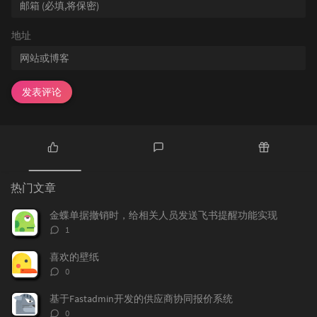
地址
发表评论
热
最
随
门
新
机
热门文章
文
评
文
章
论
章
金蝶单据撤销时，给相关人员发送飞书提醒功能实现
评
1
论
数：
喜欢的壁纸
评
0
论
数：
基于Fastadmin开发的供应商协同报价系统
评
0