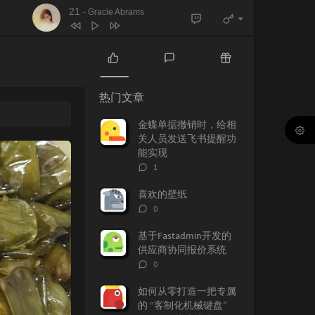
21
- Gracie Abrams
热
最
随
门
新
机
热门文章
文
评
文
章
论
章
金蝶单据撤销时，给相
关人员发送飞书提醒功
能实现
评
1
论
数：
喜欢的壁纸
评
0
论
数：
基于Fastadmin开发的
供应商协同报价系统
评
0
论
数：
如何从零打造一把专属
的 “客制化机械键盘”