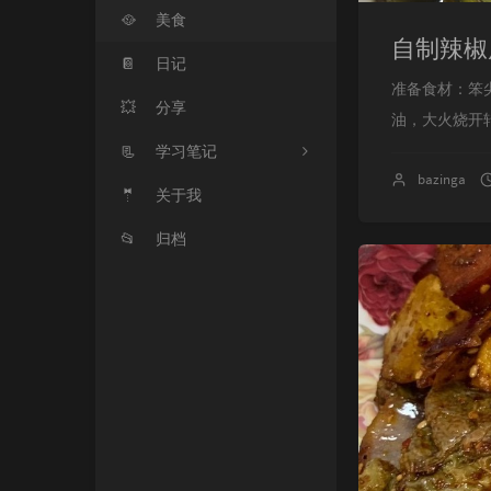
🥘
美食
自制辣椒
📔
日记
准备食材：笨
💥
分享
油，大火烧开
📃
学习笔记
bazinga
🤵
📠
关于我
键盘
📂
😍
归档
前端
🤩
OA
🤪
金蝶
🤓
网络
🥰
服务器
😝
其他