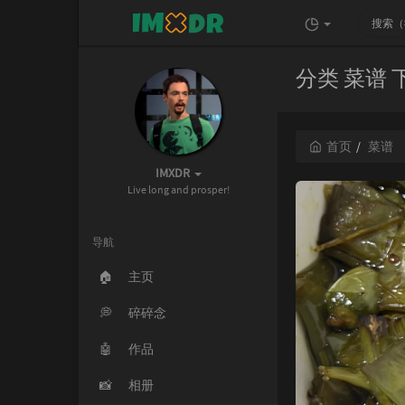
分类 菜谱
首页
菜谱
IMXDR
Live long and prosper!
导航
🏠
主页
💭
碎碎念
🤖
作品
📸
相册