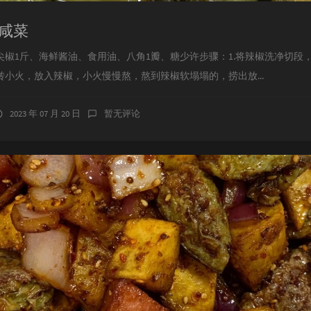
咸菜
尖椒1斤、海鲜酱油、食用油、八角1瓣、糖少许步骤：1.将辣椒洗净切段
转小火，放入辣椒，小火慢慢熬，熬到辣椒软塌塌的，捞出放...
2023 年 07 月 20 日
暂无评论