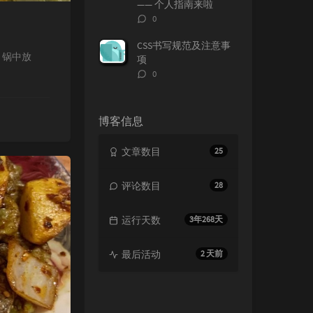
—— 个人指南来啦
评
0
论
数：
CSS书写规范及注意事
，锅中放
项
评
0
论
数：
博客信息
文章数目
25
评论数目
28
运行天数
3年268天
最后活动
2 天前