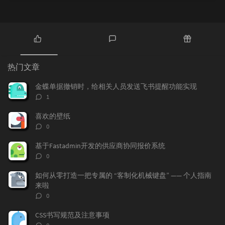
热
最
随
门
新
机
热门文章
文
评
文
章
论
章
金蝶单据撤销时，给相关人员发送飞书提醒功能实现
评
1
论
数：
喜欢的壁纸
评
0
论
数：
基于Fastadmin开发的供应商协同报价系统
评
0
论
数：
如何从零打造一把专属的 “客制化机械键盘” —— 个人指南
来啦
评
0
论
数：
CSS书写规范及注意事项
评