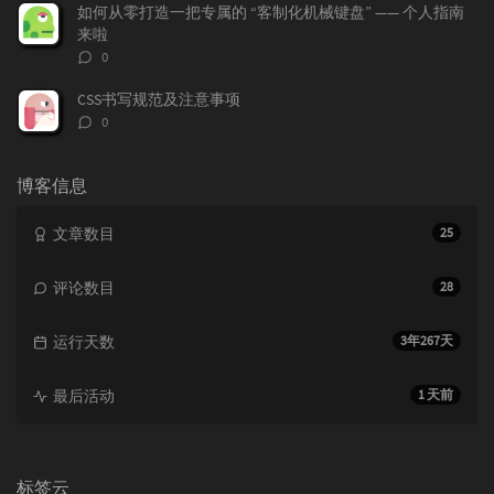
数：
如何从零打造一把专属的 “客制化机械键盘” —— 个人指南
来啦
评
0
论
数：
CSS书写规范及注意事项
评
0
论
数：
博客信息
文章数目
25
评论数目
28
运行天数
3年267天
最后活动
1 天前
标签云