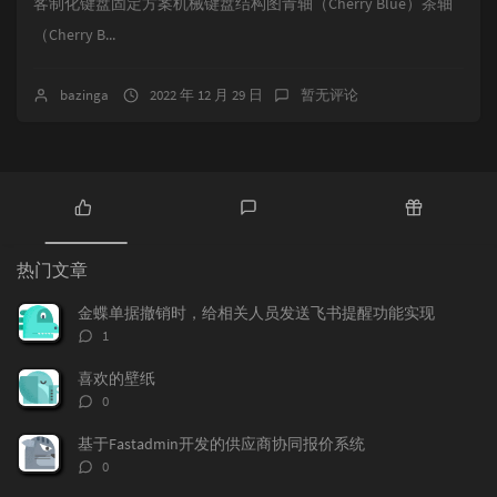
客制化键盘固定方案机械键盘结构图青轴（Cherry Blue）茶轴
（Cherry B...
bazinga
2022 年 12 月 29 日
暂无评论
热
最
随
门
新
机
热门文章
文
评
文
章
论
章
金蝶单据撤销时，给相关人员发送飞书提醒功能实现
评
1
论
数：
喜欢的壁纸
评
0
论
数：
基于Fastadmin开发的供应商协同报价系统
评
0
论