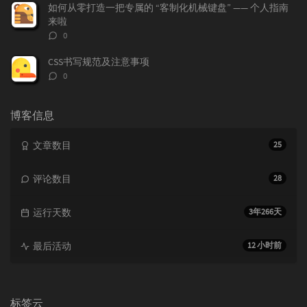
数：
如何从零打造一把专属的 “客制化机械键盘” —— 个人指南
来啦
评
0
论
数：
CSS书写规范及注意事项
评
0
论
数：
博客信息
文章数目
25
评论数目
28
运行天数
3年266天
最后活动
12 小时前
标签云