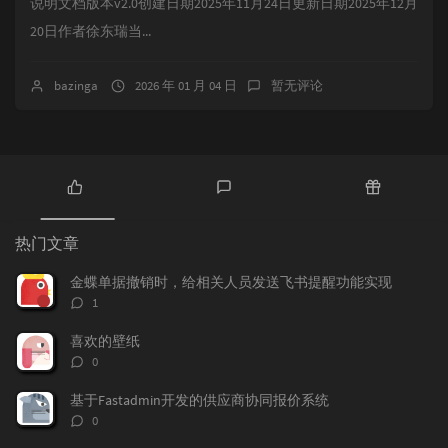
说明文档版本v2.0创建日期2025年11月24日更新日期2025年12月
20日作者徐东瑞当...
bazinga
2026 年 01 月 04 日
暂无评论
热
最
随
门
新
机
热门文章
文
评
文
章
论
章
金蝶单据撤销时，给相关人员发送飞书提醒功能实现
评
1
论
数：
喜欢的壁纸
评
0
论
数：
基于Fastadmin开发的供应商协同报价系统
评
0
论